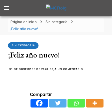
MCRoig
Blog escritora ciencia ficción fantasía terror
Página de inicio
Sin categoría
¡Feliz año nuevo!
SIN CATEGORÍA
¡Feliz año nuevo!
EN
31 DE DICIEMBRE DE 2020
DEJA UN COMENTARIO
¡FELIZ
AÑO
NUEVO!
Compartir