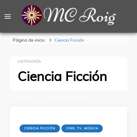
MCRoig
Blog escritora ciencia ficción fantasía terror
Página de inicio
Ciencia Ficción
CATEGORÍA
Ciencia Ficción
Mostrando: 1 - 6 de 6 RESULTADOS
CIENCIA FICCIÓN
CINE, TV, MÚSICA