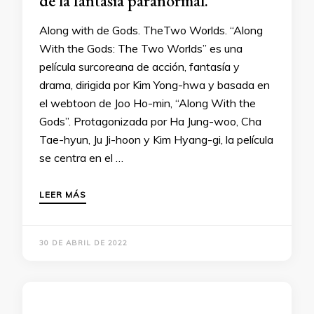
de la fantasía paranormal.
Along with de Gods. TheTwo Worlds. “Along
With the Gods: The Two Worlds” es una
película surcoreana de acción, fantasía y
drama, dirigida por Kim Yong-hwa y basada en
el webtoon de Joo Ho-min, “Along With the
Gods”. Protagonizada por Ha Jung-woo, Cha
Tae-hyun, Ju Ji-hoon y Kim Hyang-gi, la película
se centra en el …
LEER MÁS
30 DE ABRIL DE 2022