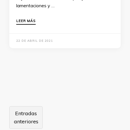
lamentaciones y …
LEER MÁS
22 DE ABRIL DE 2021
Navegación
Entradas
de
anteriores
entradas