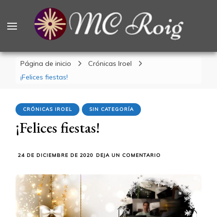
MCRoig
Blog escritora ciencia ficción fantasía terror
Página de inicio
Crónicas Iroel
¡Felices fiestas!
CRÓNICAS IROEL
SIN CATEGORÍA
¡Felices fiestas!
EN
24 DE DICIEMBRE DE 2020
DEJA UN COMENTARIO
¡FELICES
FIESTAS!