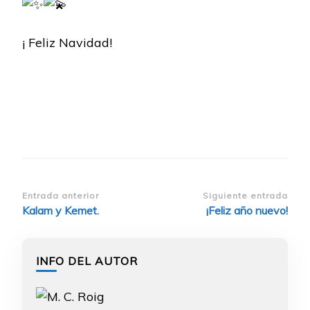
¡ Feliz Navidad!
Navegación
Entrada anterior
Siguiente entrada
Kalam y Kemet.
¡Feliz año nuevo!
de
entradas
INFO DEL AUTOR