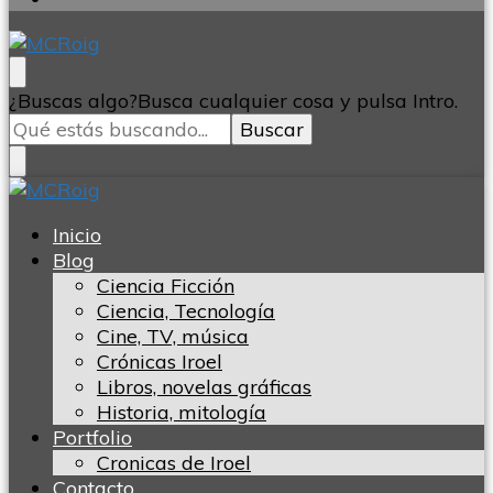
MCRoig
Blog escritora ciencia ficción fantasía terror
¿Buscas algo?
Busca cualquier cosa y pulsa Intro.
MCRoig
Blog escritora ciencia ficción fantasía terror
Inicio
Blog
Ciencia Ficción
Ciencia, Tecnología
Cine, TV, música
Crónicas Iroel
Libros, novelas gráficas
Historia, mitología
Portfolio
Cronicas de Iroel
Contacto