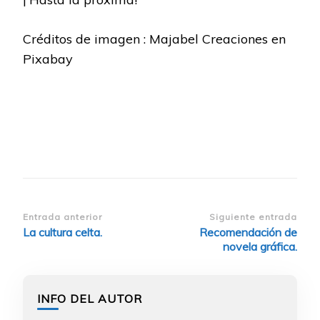
Créditos de imagen : Majabel Creaciones en
Pixabay
Navegación
Entrada anterior
Siguiente entrada
La cultura celta.
Recomendación de
de
novela gráfica.
entradas
INFO DEL AUTOR