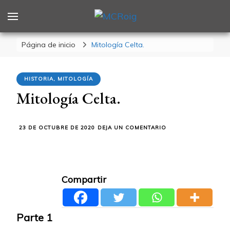
MCRoig
Blog escritora ciencia ficción fantasía terror
Página de inicio
Mitología Celta.
HISTORIA, MITOLOGÍA
Mitología Celta.
EN
23 DE OCTUBRE DE 2020
DEJA UN COMENTARIO
MITOLOGÍA
CELTA.
Compartir
Parte 1