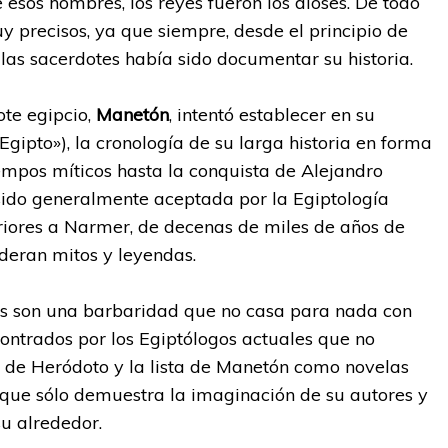
 esos hombres, los reyes fueron los dioses. De todo
 precisos, ya que siempre, desde el principio de
 las sacerdotes había sido documentar su historia.
ote egipcio,
Manetón
, intentó establecer en su
Egipto»), la cronología de su larga historia en forma
iempos míticos hasta la conquista de Alejandro
sido generalmente aceptada por la Egiptología
riores a Narmer, de decenas de miles de años de
deran mitos y leyendas.
s son una barbaridad que no casa para nada con
contrados por los Egiptólogos actuales que no
to de Heródoto y la lista de Manetón como novelas
 que sólo demuestra la imaginación de su autores y
su alrededor.