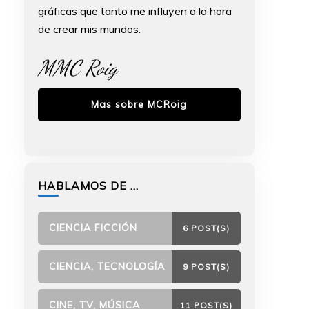
gráficas que tanto me influyen a la hora
de crear mis mundos.
MMC Roig
Mas sobre MCRoig
HABLAMOS DE …
CIENCIA FICCIÓN
6 POST(S)
CIENCIA, TECNOLOGÍA
9 POST(S)
CINE, TV, MÚSICA
11 POST(S)