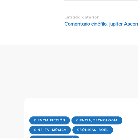
Navegación
Entrada anterior
Comentario cinéfilo. Jupiter Asce
de
entradas
CIENCIA FICCIÓN
CIENCIA, TECNOLOGÍA
CINE, TV, MÚSICA
CRÓNICAS IROEL