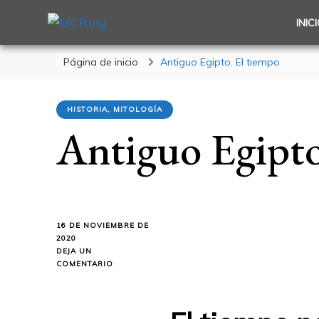
INIC
MCRoig
Blog escritora ciencia ficción fantasía terror
Página de inicio
Antiguo Egipto. El tiempo
HISTORIA, MITOLOGÍA
Antiguo Egipto
16 DE NOVIEMBRE DE
2020
DEJA UN
EN
COMENTARIO
ANTIGUO
EGIPTO.
EL
TIEMPO