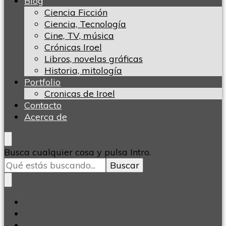
Blog
Ciencia Ficción
Ciencia, Tecnología
Cine, TV, música
Crónicas Iroel
Libros, novelas gráficas
Historia, mitología
Portfolio
Cronicas de Iroel
Contacto
Acerca de
¿Buscas
Busca cualquier cosa y pulsa Intro.
algo?