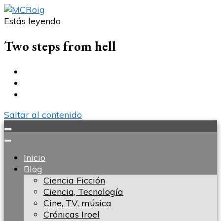
Estás leyendo
MCRoig
Blog escritora ciencia ficción fantasía terror
Two steps from hell
Saltar al contenido
Inicio
Blog
Ciencia Ficción
Ciencia, Tecnología
Cine, TV, música
Crónicas Iroel