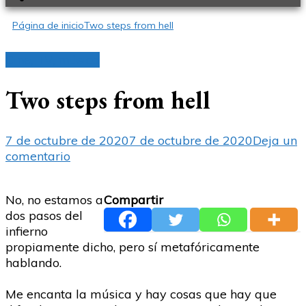
Página de inicio
Two steps from hell
Cine, TV, música
Two steps from hell
7 de octubre de 2020
7 de octubre de 2020
Deja un
en
comentario
Two
steps
No, no estamos a
Compartir
from
dos pasos del
hell
infierno
propiamente dicho, pero sí metafóricamente
hablando.
Me encanta la música y hay cosas que hay que